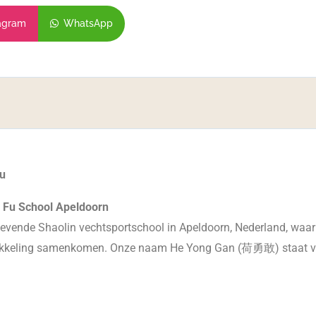
agram
WhatsApp
fu
g Fu School Apeldoorn
evende Shaolin vechtsportschool in Apeldoorn, Nederland, waar t
wikkeling samenkomen. Onze naam He Yong Gan (荷勇敢) staat vo