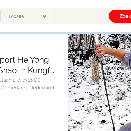
Zoe
port He Yong
Shaolin Kungfu
laan 19a, 7316 DS,
 Gelderland, Nederland