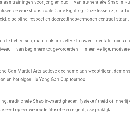
a aan trainingen voor jong en oud – van authentieke Shaolin K
ialiseerde workshops zoals Cane Fighting. Onze lessen zijn ont
eid, discipline, respect en doorzettingsvermogen centraal staan.
eken te beheersen, maar ook om zelfvertrouwen, mentale focus en
 niveau – van beginners tot gevorderden – in een veilige, motiv
 Yong Gan Martial Arts actieve deelname aan wedstrijden, demons
n en het eigen He Yong Gan Cup toernooi.
ing, traditionele Shaolin-vaardigheden, fysieke fitheid of innerlij
ebaseerd op eeuwenoude filosofie én eigentijdse praktijk