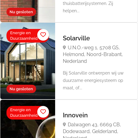
thuisbatterijsystemen. Zij
helpen...
Nu gesloten
Energie en
Solarville
Duurzaamheid
U.N.O.-weg 1, 5708 GS,
Helmond, Noord-Brabant,
Nederland
​Bij Solarville ontwerpen wij uw
duurzame energiesysteem op
maat, of...
Nu gesloten
Energie en
Innovein
Duurzaamheid
Dalwagen 43, 6669 CB,
Dodewaard, Gelderland,