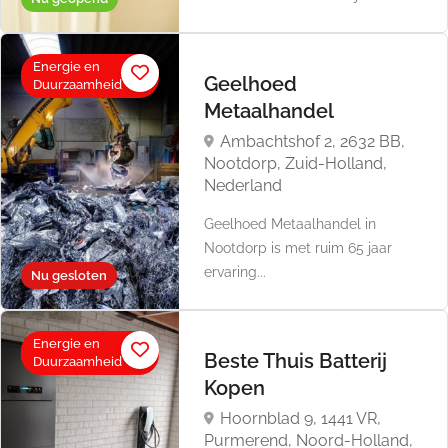
Energie en
Geelhoed
Duurzaamheid
Metaalhandel
Ambachtshof 2, 2632 BB,
Nootdorp, Zuid-Holland,
Nederland
Geelhoed Metaalhandel in
Nootdorp is met ruim 65 jaar
ervaring...
Nu gesloten
Energie en
Beste Thuis Batterij
Duurzaamheid
Kopen
Hoornblad 9, 1441 VR,
Purmerend, Noord-Holland,