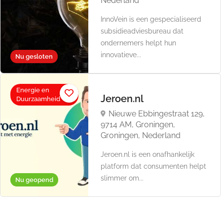
Nederland
InnoVein is een gespecialiseerd
subsidieadviesbureau dat
ondernemers helpt hun
innovatieve...
Nu gesloten
Energie en
Jeroen.nl
Duurzaamheid
Nieuwe Ebbingestraat 129,
9714 AM, Groningen,
Groningen, Nederland
Jeroen.nl is een onafhankelijk
platform dat consumenten helpt
slimmer om...
Nu geopend