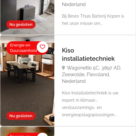
Nederland
Bij Beste Thuis Batterij Kopen is
het onze missie om...
Nu gesloten
Energie en
Kiso
Duurzaamheid
installatietechniek
Wagonette 5C, 3897 AD,
Zeewolde, Flevoland,
Nederland
Kiso Installatietechniek is uw
expert in klimaat-,
verduurzamings- en
energieopslagoplossingen...
Nu gesloten