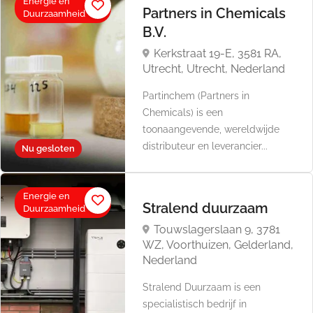
Energie en
Partners in Chemicals
Duurzaamheid
B.V.
Kerkstraat 19-E, 3581 RA,
Utrecht, Utrecht, Nederland
Partinchem (Partners in
Chemicals) is een
toonaangevende, wereldwijde
distributeur en leverancier...
Nu gesloten
Energie en
Stralend duurzaam
Duurzaamheid
Touwslagerslaan 9, 3781
WZ, Voorthuizen, Gelderland,
Nederland
Stralend Duurzaam is een
specialistisch bedrijf in