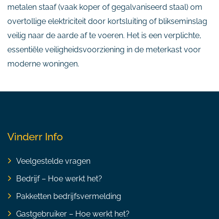
metalen staaf (vaak koper of gegalvaniseerd staal) om
overtollige elektriciteit door kortsluiting of blikseminslag
veilig naar de aarde af te voeren. Het is een verplichte,
essentiële veiligheidsvoorziening in de meterkast voor
moderne woningen.
Vinderr Info
Veelgestelde vragen
Bedrijf – Hoe werkt het?
Pakketten bedrijfsvermelding
Gastgebruiker – Hoe werkt het?