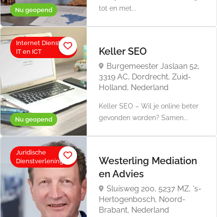
tot en met...
Nu geopend
Internet Diensten,
Keller SEO
IT en ICT
Burgemeester Jaslaan 52,
3319 AC, Dordrecht, Zuid-
Holland, Nederland
Keller SEO – Wil je online beter
gevonden worden? Samen...
Nu geopend
Juridische
Westerling Mediation
Dienstverlening
en Advies
Sluisweg 200, 5237 MZ, 's-
Hertogenbosch, Noord-
Brabant, Nederland