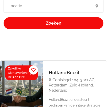
Zoeken
Zakelijke
HollandBrazil
Dienstverlening,
B2B en B2C
Coolsingel 104, 3011 AG,
Rotterdam, Zuid-Holland,
Nederland
HollandBrazil ondersteunt
bedrijven van de initiële strategie