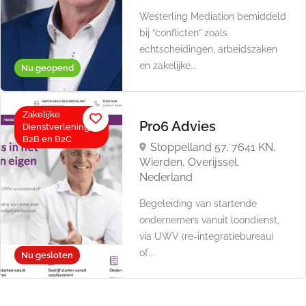
Westerling Mediation bemiddeld
bij “conflicten” zoals
echtscheidingen, arbeidszaken
en zakelijke...
Nu geopend
Zakelijke
Pro6 Advies
Dienstverlening,
B2B en B2C
Stoppelland 57, 7641 KN,
Wierden, Overijssel,
Nederland
Begeleiding van startende
ondernemers vanuit loondienst,
via UWV (re-integratiebureau)
of...
Nu gesloten