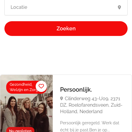
Zoeken
Gezondheid,
Persoonlijk.
Welzijn en Zorg
Cilinderweg 43-U09, 2371
DZ, Roelofarendsveen, Zuid-
Holland, Nederland
Persoonlijk geregeld. Werk dat
écht bij je past.Ben je op...
Nu gesloten