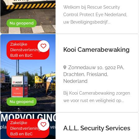
Welkom bij Rescue Security
Control Protect Eye Nederland,
uw Beveiligingsbedrijf...
Nu geopend
Zakelijke
Kooi Camerabewaking
Dienstverlening,
B2B en B2C
Zonnedauw 10, 9202 PA,
Drachten, Friesland,
Nederland
Bij Kooi Camerabewaking zorgen
we voor rust en veiligheid op...
Nu geopend
Zakelijke
A.L.L. Security Services
Dienstverlening,
B2B en B2C