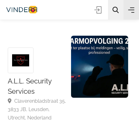
Zoeken
A.L.L. Security
Services
Claverenbladstraat 35,
3833 JB, Leusden,
Utrecht, Nederland