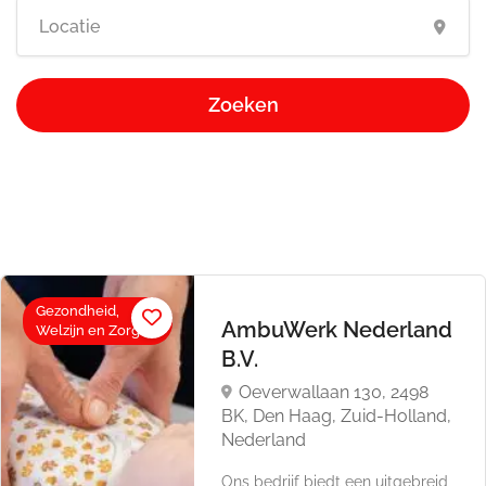
Zoeken
Gezondheid,
AmbuWerk Nederland
Welzijn en Zorg
B.V.
Oeverwallaan 130, 2498
BK, Den Haag, Zuid-Holland,
Nederland
Ons bedrijf biedt een uitgebreid