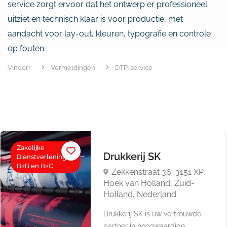
service zorgt ervoor dat het ontwerp er professioneel
uitziet en technisch klaar is voor productie, met
aandacht voor lay-out, kleuren, typografie en controle
op fouten.
Vinderr
Vermeldingen
DTP-service
Zakelijke
Drukkerij SK
Dienstverlening,
B2B en B2C
Zekkenstraat 36, 3151 XP,
Hoek van Holland, Zuid-
Holland, Nederland
Drukkerij SK is uw vertrouwde
partner in hoogwaardige