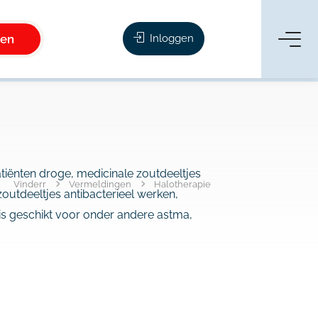
ken
Inloggen
atiënten droge, medicinale zoutdeeltjes
Vinderr
Vermeldingen
Halotherapie
utdeeltjes antibacterieel werken,
is geschikt voor onder andere astma,