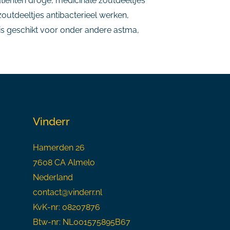
atiënten droge, medicinale zoutdeeltjes
utdeeltjes antibacterieel werken,
is geschikt voor onder andere astma,
Vinderr
Hamerden 26
7608 CA Almelo
Nederland
contact@vinderr.nl
KvK-nr: 08207876
Btw-nr: NL001575895B67