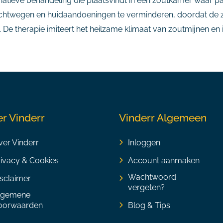
ernatieve behandeling die plaatsvindt in een zoutkamer waar p
uchtwegen en huidaandoeningen te verminderen, doordat de zo
De therapie imiteert het heilzame klimaat van zoutmijnen en 
r Vinderr
Vinderr Algemeen
er Vinderr
Inloggen
rivacy & Cookies
Account aanmaken
Wachtwoord
sclaimer
vergeten?
lgemene
oorwaarden
Blog & Tips