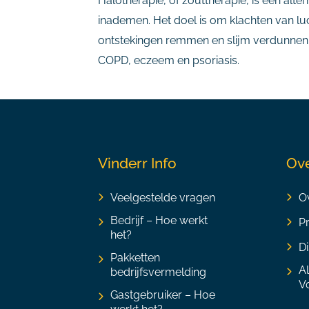
Halotherapie, of zouttherapie, is een alt
inademen. Het doel is om klachten van l
ontstekingen remmen en slijm verdunnen. 
COPD, eczeem en psoriasis.
Vinderr Info
Ove
Veelgestelde vragen
Ov
Bedrijf – Hoe werkt
P
het?
Di
Pakketten
A
bedrijfsvermelding
V
Gastgebruiker – Hoe