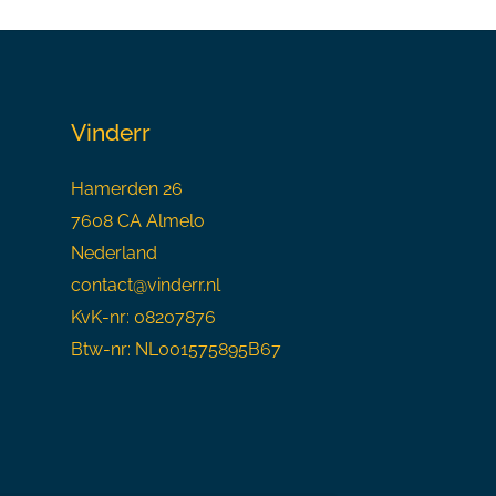
Vinderr
Hamerden 26
7608 CA Almelo
Nederland
contact@vinderr.nl
KvK-nr: 08207876
Btw-nr: NL001575895B67