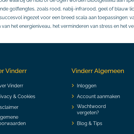
hode waarbij de huid of de ogen worden blootgesteld aan spe
ende golflengtes, zoals rood, nabij-infrarood, geel of blauw l
 succesvol ingezet voor een breed scala aan toepassingen: va
n van het energieniveau, het verminderen van stress en het ve
r Vinderr
Vinderr Algemeen
er Vinderr
Inloggen
rivacy & Cookies
Account aanmaken
Wachtwoord
sclaimer
vergeten?
lgemene
oorwaarden
Blog & Tips