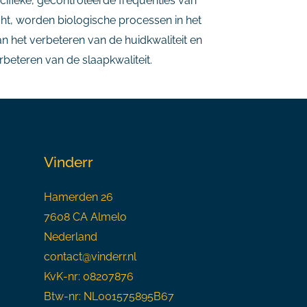
cifieke, gecontroleerde frequenties van
icht, worden biologische processen in het
n het verbeteren van de huidkwaliteit en
rbeteren van de slaapkwaliteit.
Vinderr
Hamerden 26
7608 CA Almelo
Nederland
contact@vinderr.nl
KvK-nr: 08207876
Btw-nr: NL001575895B67