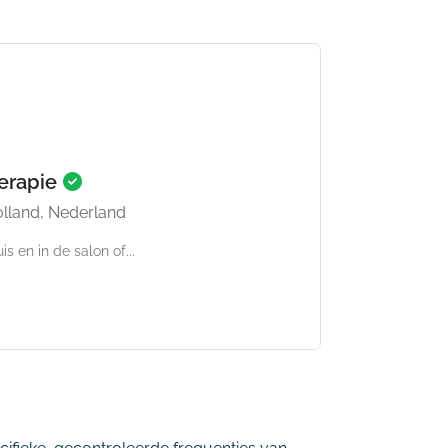
herapie
lland, Nederland
s en in de salon of...