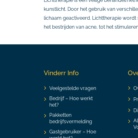
Lichttherapie is een veilige behandelmet
kunstlicht. Door het gebruik van verschill
lichaam geactiveerd. Lichttherapie wordt
het bestrijden van acne, tot het stimulere
Vinderr Info
Ove
Veelgestelde vragen
Ov
Bedrijf – Hoe werkt
P
het?
Di
Pakketten
A
bedrijfsvermelding
V
Gastgebruiker – Hoe