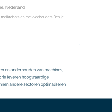
he, Nederland
r melkrobots en melkveehouders Ben je...
leren en onderhouden van machines,
gorie leveren hoogwaardige
nnen andere sectoren optimaliseren.