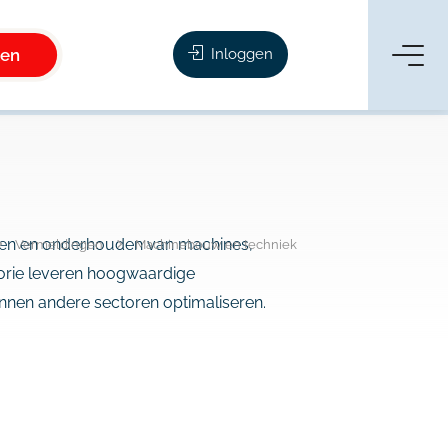
ken
Inloggen
leren en onderhouden van machines,
Vermeldingen
Machinebouw en techniek
gorie leveren hoogwaardige
nnen andere sectoren optimaliseren.