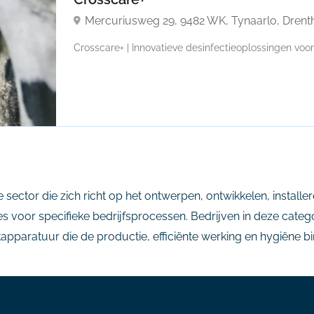
Mercuriusweg 29, 9482 WK, Tynaarlo, Drent
Crosscare+ | Innovatieve desinfectieoplossingen voo
 sector die zich richt op het ontwerpen, ontwikkelen, instal
es voor specifieke bedrijfsprocessen. Bedrijven in deze cate
paratuur die de productie, efficiënte werking en hygiëne bi