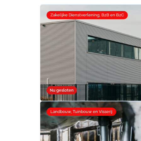
Zakelijke Dienstverlening, B2B en B2C
Nu gesloten
Landbouw, Tuinbouw en Visserij