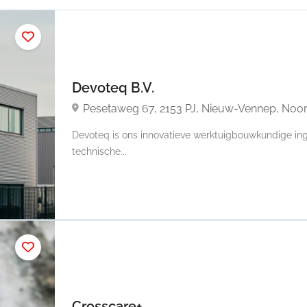
Devoteq B.V.
Pesetaweg 67, 2153 PJ, Nieuw-Vennep, Noo
Devoteq is ons innovatieve werktuigbouwkundige 
technische...
Crosscare+