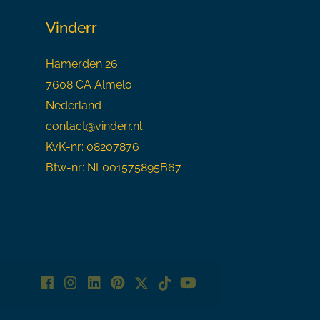
Vinderr
Hamerden 26
7608 CA Almelo
Nederland
contact@vinderr.nl
KvK-nr: 08207876
Btw-nr: NL001575895B67