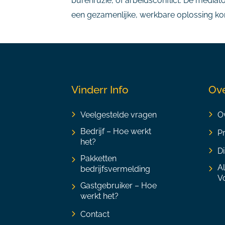
burenruzie, of arbeidsconflict. De mediato
een gezamenlijke, werkbare oplossing k
Vinderr Info
Ove
Veelgestelde vragen
Ov
Bedrijf – Hoe werkt
P
het?
Di
Pakketten
A
bedrijfsvermelding
V
Gastgebruiker – Hoe
werkt het?
Contact