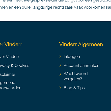
r is een neutrale gespreksleider die zorgt voor een gestructu
omen en een dure, langdurige rechtszaak vaak voorkomen ka
r Vinderr
Vinderr Algemeen
er Vinderr
Inloggen
rivacy & Cookies
Account aanmaken
Wachtwoord
sclaimer
vergeten?
lgemene
oorwaarden
Blog & Tips