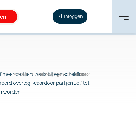
ken
Inloggen
 meer partijen, zoals bij een scheiding,
Vinderr
Vermeldingen
Mediator
reerd overleg, waardoor partijen zelf tot
n worden.