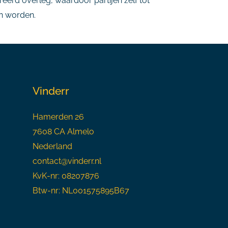
reerd overleg, waardoor partijen zelf tot
n worden.
Vinderr
Hamerden 26
7608 CA Almelo
Nederland
contact@vinderr.nl
KvK-nr: 08207876
Btw-nr: NL001575895B67