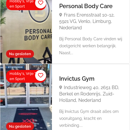
Hobby's, Vrije Tijd
Personal Body Care
en Sport
Frans Erensstraat 10-12,
5921 VG, Venlo, Limburg,
Nederland
Bij Personal Body Care vinden wij
doelgericht werken belangrijk.
Naast...
Nu gesloten
Hobby's, Vrije Tijd
Invictus Gym
en Sport
Industrieweg 40, 2651 BD,
Berkel en Rodenrijs, Zuid-
Holland, Nederland
Bij Invictus Gym draait alles om
vooruitgang, kracht en
verbinding....
Nu gesloten