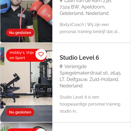
Laan van de Ram 23B,
7324 BW, Apeldoorn,
Gelderland, Nederland
Body2Coach | Wij zijn een
personal training bedrijf dat al...
Nu gesloten
Hobby's, Vrije Tijd
Studio Level 6
en Sport
Verlengde
Spiegelmakerstraat 16, 2645
LT, Delfgauw, Zuid-Holland,
Nederland
Studio Level 6 is een
hoogwaardige personal training
studio in...
Nu gesloten