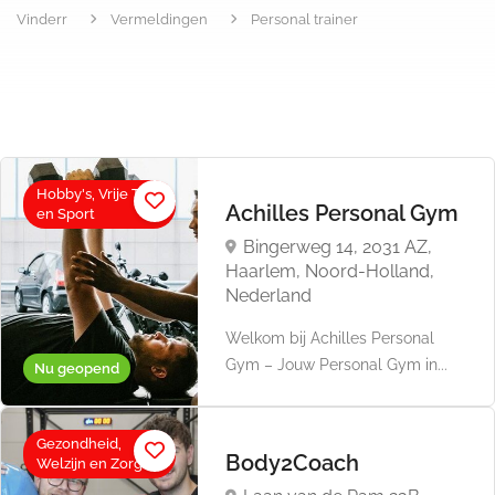
Vinderr
Vermeldingen
Personal trainer
Hobby's, Vrije Tijd
Achilles Personal Gym
en Sport
Bingerweg 14, 2031 AZ,
Haarlem, Noord-Holland,
Nederland
Welkom bij Achilles Personal
Gym – Jouw Personal Gym in...
Nu geopend
Gezondheid,
Body2Coach
Welzijn en Zorg