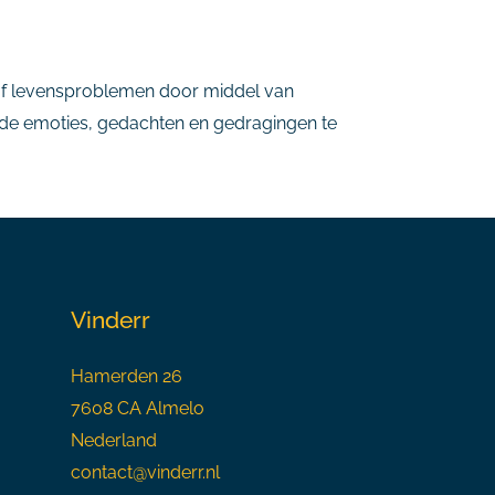
of levensproblemen door middel van
nde emoties, gedachten en gedragingen te
Vinderr
Hamerden 26
7608 CA Almelo
Nederland
contact@vinderr.nl