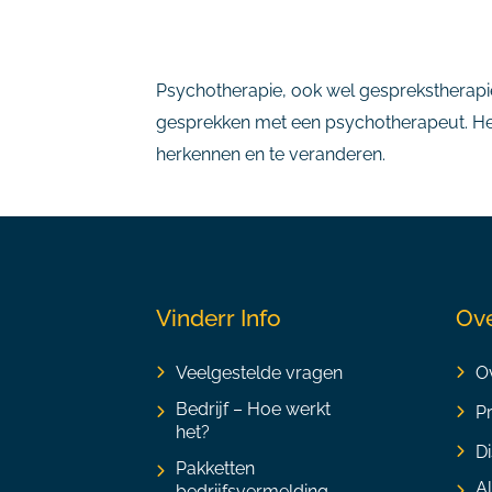
Psychotherapie, ook wel gesprekstherapi
gesprekken met een psychotherapeut. Het
herkennen en te veranderen.
Vinderr Info
Ove
Veelgestelde vragen
Ov
Bedrijf – Hoe werkt
P
het?
Di
Pakketten
A
bedrijfsvermelding