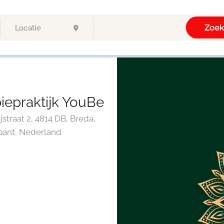
Zoe
iepraktijk YouBe
straat 2, 4814 DB, Breda,
ant, Nederland