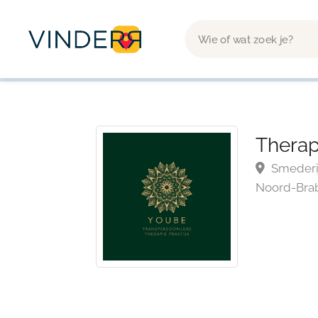
Therap
Smederij
Noord-Brab