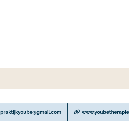
epraktijkyoube@gmail.com
www.youbetherapie