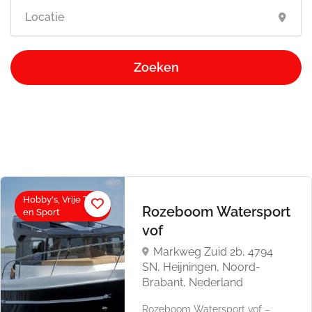
Zoeken
Hobby's, Vrije Tijd
Rozeboom Watersport
en Sport
vof
Markweg Zuid 2b, 4794
SN, Heijningen, Noord-
Brabant, Nederland
Rozeboom Watersport vof –