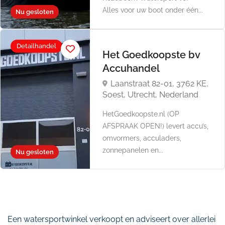
Alles voor uw boot onder één...
Nu gesloten
Detailhandel
Het Goedkoopste bv
Accuhandel
Laanstraat 82-01, 3762 KE,
Soest, Utrecht, Nederland
HetGoedkoopste.nl (OP
AFSPRAAK OPEN!) levert accu’s,
omvormers, acculaders,
zonnepanelen en...
Nu gesloten
Een watersportwinkel verkoopt en adviseert over allerlei