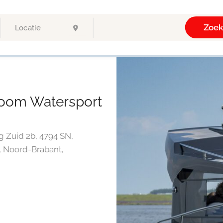
Zoe
oom Watersport
Zuid 2b, 4794 SN,
, Noord-Brabant,