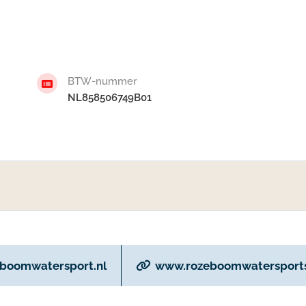
BTW-nummer
NL858506749B01
boomwatersport.nl
www.rozeboomwatersports