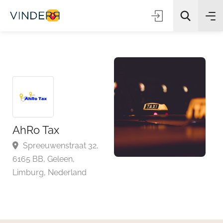
Zoeken
AhRo Tax
Spreeuwenstraat 32,
6165 BB, Geleen,
Limburg, Nederland