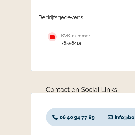
Bedrijfsgegevens
KVK-nummer
78598419
Contact en Social Links
06 40 94 77 89
info@bon