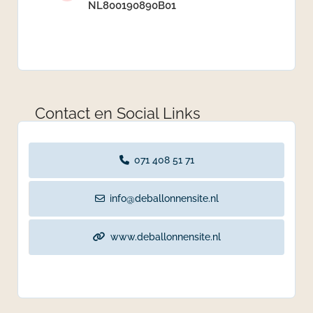
NL800190890B01
Contact en Social Links
071 408 51 71
info@deballonnensite.nl
www.deballonnensite.nl