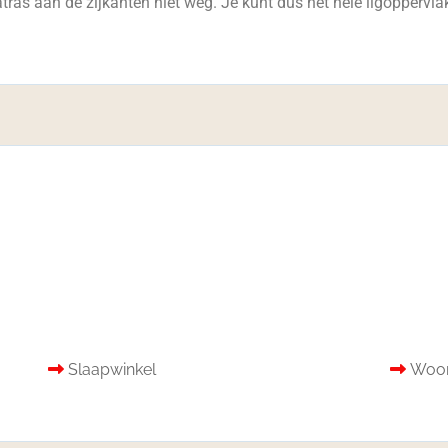
tras aan de zijkanten niet weg. Je kunt dus het hele ligoppervla
Slaapwinkel
Woon