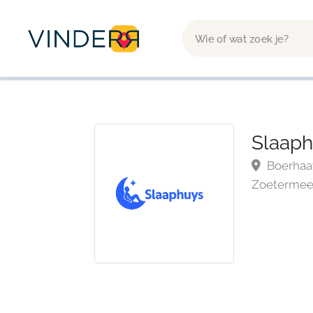
Slaaph
Boerhaav
Zoetermeer