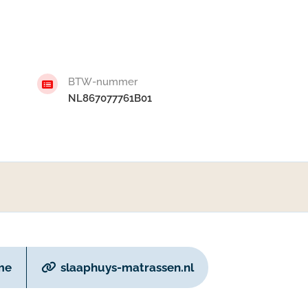
BTW-nummer
NL867077761B01
me
slaaphuys-matrassen.nl