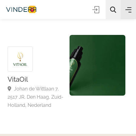
Zoeken
VitaOil
Johan de Wittlaan 7,
2517 JR, Den Haag, Zuid-
Holland, Nederland