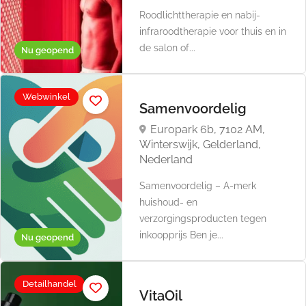
Roodlichttherapie en nabij-
infraroodtherapie voor thuis en in
de salon of...
Nu geopend
Webwinkel
Samenvoordelig
Europark 6b, 7102 AM,
Winterswijk, Gelderland,
Nederland
Samenvoordelig – A-merk
huishoud- en
verzorgingsproducten tegen
inkoopprijs Ben je...
Nu geopend
Detailhandel
VitaOil