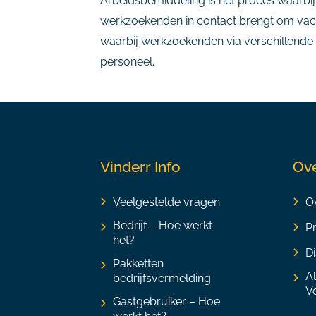
Arbeidsbemiddeling is het proces waarbi
werkzoekenden in contact brengt om vaca
waarbij werkzoekenden via verschillende
personeel.
Vinderr Info
Ove
Veelgestelde vragen
Ov
Bedrijf – Hoe werkt
P
het?
Di
Pakketten
A
bedrijfsvermelding
V
Gastgebruiker – Hoe