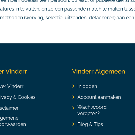
j een bemiddelaar (een persoon, bureau, of publieke diens
tures in te vullen, en zo een passende match te maken tus
 methoden (werving, selectie, uitzenden, detacheren) aan ee
r Vinderr
Vinderr Algemeen
er Vinderr
Inloggen
rivacy & Cookies
Account aanmaken
Wachtwoord
sclaimer
vergeten?
lgemene
oorwaarden
Blog & Tips