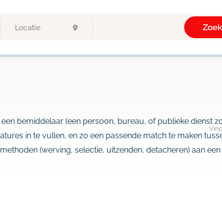
Zoe
j een bemiddelaar (een persoon, bureau, of publieke diens
Vin
tures in te vullen, en zo een passende match te maken tus
 methoden (werving, selectie, uitzenden, detacheren) aan ee