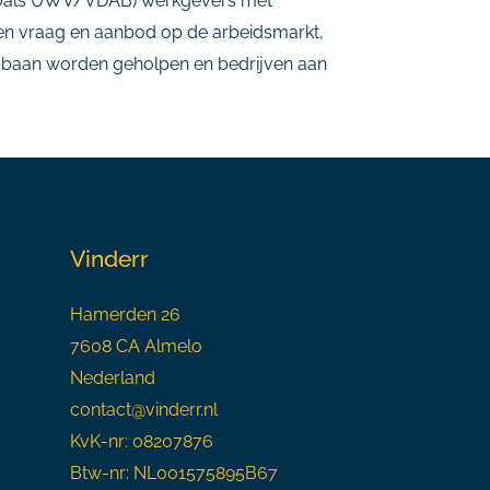
t zoals UWV/VDAB) werkgevers met
sen vraag en aanbod op de arbeidsmarkt,
n baan worden geholpen en bedrijven aan
Vinderr
Hamerden 26
7608 CA Almelo
Nederland
contact@vinderr.nl
KvK-nr: 08207876
Btw-nr: NL001575895B67