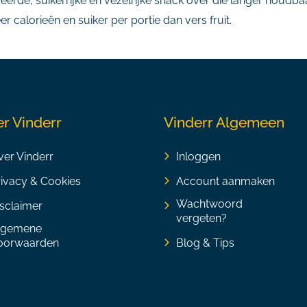
eerde, suikerrijke en vezelrijke snack over die langer houdbaa
calorieën en suiker per portie dan vers fruit.
r Vinderr
Vinderr Algemeen
er Vinderr
Inloggen
rivacy & Cookies
Account aanmaken
Wachtwoord
sclaimer
vergeten?
lgemene
oorwaarden
Blog & Tips