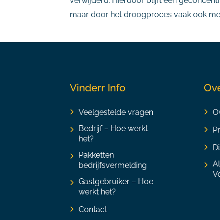
verwijderd. Hierdoor blijft een geconcentr
maar door het droogproces vaak ook meer 
Vinderr Info
Ove
Veelgestelde vragen
Ov
Bedrijf – Hoe werkt
P
het?
Di
Pakketten
A
bedrijfsvermelding
V
Gastgebruiker – Hoe
werkt het?
Contact