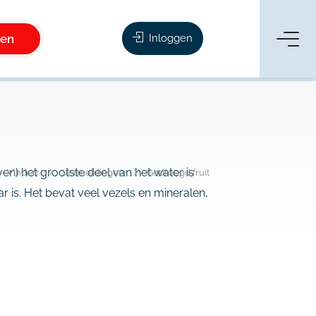
ken
Inloggen
ven) het grootste deel van het water is
Vinderr
Vermeldingen
Gedroogd fruit
r is. Het bevat veel vezels en mineralen,