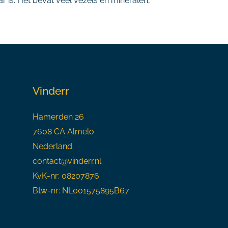
r is. Het bevat veel vezels en mineralen,
Vinderr
Hamerden 26
7608 CA Almelo
Nederland
contact@vinderr.nl
KvK-nr: 08207876
Btw-nr: NL001575895B67