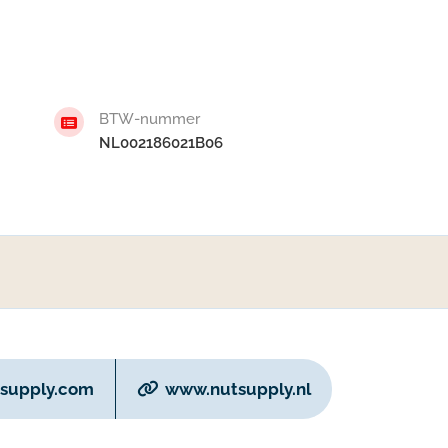
BTW-nummer
NL002186021B06
supply.com
www.nutsupply.nl