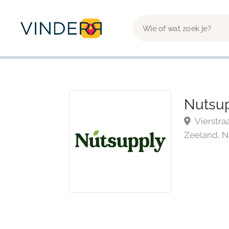
Nutsu
Vierstraa
Zeeland, 