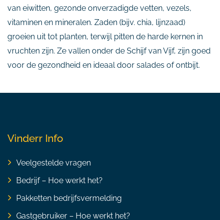
van eiwitten, gezonde onverzadigde vetten, vezels,
vitaminen en mineralen. Zaden (bijv. chia, lijnzaad)
groeien uit tot planten, terwijl pitten de harde kernen in
vruchten zijn. Ze vallen onder de Schijf van Vijf, zijn goed
voor de gezondheid en ideaal door salades of ontbijt.
Vinderr Info
Veelgestelde vragen
Bedrijf – Hoe werkt het?
Pakketten bedrijfsvermelding
Gastgebruiker – Hoe werkt het?